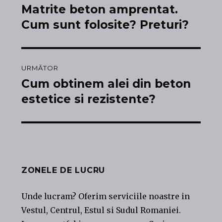
în
Matrite beton amprentat.
Articolul
anterior:
Cum sunt folosite? Preturi?
articole
URMĂTOR
Cum obtinem alei din beton
Articolul
următor:
estetice si rezistente?
ZONELE DE LUCRU
Unde lucram? Oferim serviciile noastre in
Vestul, Centrul, Estul si Sudul Romaniei.