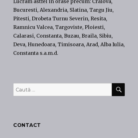
Lucram astfel in orase precum: Craiova,
Bucuresti, Alexandria, Slatina, Targu Jiu,
Pitesti, Drobeta Turnu Severin, Resita,
Ramnicu Valcea, Targoviste, Ploiesti,
Calarasi, Constanta, Buzau, Braila, Sibiu,
Deva, Hunedoara, Timisoara, Arad, Alba Iulia,
Constanta s.a.m.d.
CĂU
Caută
după:
CONTACT